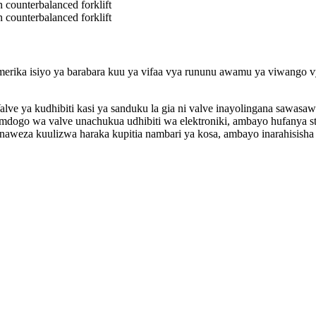
rika isiyo ya barabara kuu ya vifaa vya rununu awamu ya viwango vya
ve ya kudhibiti kasi ya sanduku la gia ni valve inayolingana sawasawa
i mdogo wa valve unachukua udhibiti wa elektroniki, ambayo hufanya sth
inaweza kuulizwa haraka kupitia nambari ya kosa, ambayo inarahisisha