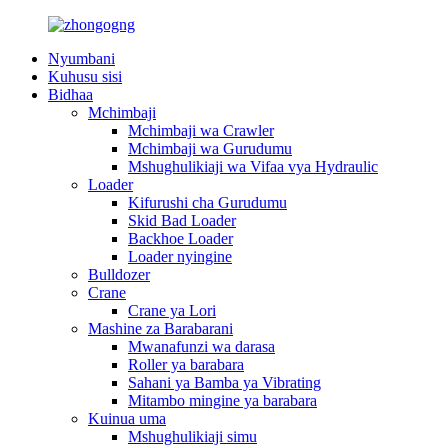
Nyumbani
Kuhusu sisi
Bidhaa
Mchimbaji
Mchimbaji wa Crawler
Mchimbaji wa Gurudumu
Mshughulikiaji wa Vifaa vya Hydraulic
Loader
Kifurushi cha Gurudumu
Skid Bad Loader
Backhoe Loader
Loader nyingine
Bulldozer
Crane
Crane ya Lori
Mashine za Barabarani
Mwanafunzi wa darasa
Roller ya barabara
Sahani ya Bamba ya Vibrating
Mitambo mingine ya barabara
Kuinua uma
Mshughulikiaji simu