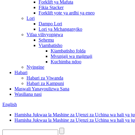
Forklift ya Mafuta
Fikia Stacker
Forklift yote ya ardhi ya eneo
Lori
Dampo Lori
Lori ya Mchanganyiko
Vifaa vilivyopigwa
Sehemu
Viambatisho
Kiambatisho folda
Mvunjaji wa majimaji
Kuchimba ndoo
Nyingine
Habari
Habari za Viwanda
Habari za Kampuni
Maswali Yanayoulizwa Sana
Wasiliana nasi
English
Hamisha Jukwaa la Mashine za Ujenzi za Uchina wa hali ya ju
Hamisha Jukwaa la Mashine za Ujenzi za Uchina wa hali ya ju