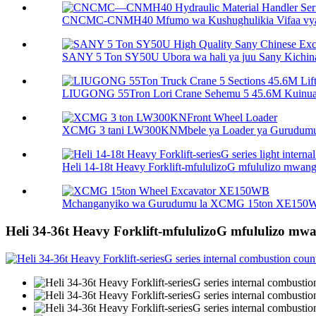
CNCMC-CNMH40 Mfumo wa Kushughulikia Vifaa vya
SANY 5 Ton SY50U Ubora wa hali ya juu Sany Kichina 
LIUGONG 55Tron Lori Crane Sehemu 5 45.6M Kuinua 
XCMG 3 tani LW300KNMbele ya Loader ya Gurudum
Heli 14-18t Heavy Forklift-mfululizoG mfululizo mwanga 
Mchanganyiko wa Gurudumu la XCMG 15ton XE150
Heli 34-36t Heavy Forklift-mfululizoG mfululizo mwa