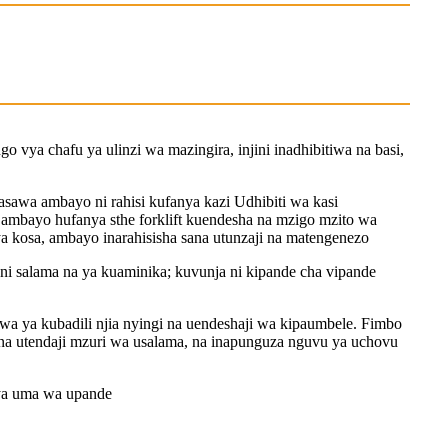
vya chafu ya ulinzi wa mazingira, injini inadhibitiwa na basi,
asawa ambayo ni rahisi kufanya kazi Udhibiti wa kasi
, ambayo hufanya sthe forklift kuendesha na mzigo mzito wa
 ya kosa, ambayo inarahisisha sana utunzaji na matengenezo
salama na ya kuaminika; kuvunja ni kipande cha vipande
iwa ya kubadili njia nyingi na uendeshaji wa kipaumbele. Fimbo
, ina utendaji mzuri wa usalama, na inapunguza nguvu ya uchovu
vya uma wa upande