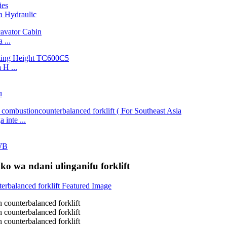
 Hydraulic
...
H ...
u
inte ...
WB
ko wa ndani ulinganifu forklift