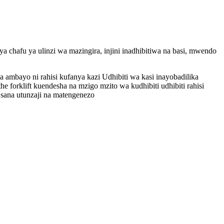
 chafu ya ulinzi wa mazingira, injini inadhibitiwa na basi, mwendo
 ambayo ni rahisi kufanya kazi Udhibiti wa kasi inayobadilika
e forklift kuendesha na mzigo mzito wa kudhibiti udhibiti rahisi
 sana utunzaji na matengenezo