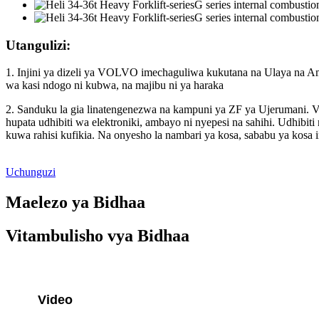
Utangulizi:
1. Injini ya dizeli ya VOLVO imechaguliwa kukutana na Ulaya na Ame
wa kasi ndogo ni kubwa, na majibu ni ya haraka
2. Sanduku la gia linatengenezwa na kampuni ya ZF ya Ujerumani. Val
hupata udhibiti wa elektroniki, ambayo ni nyepesi na sahihi. Udhibit
kuwa rahisi kufikia. Na onyesho la nambari ya kosa, sababu ya kosa 
Uchunguzi
Maelezo ya Bidhaa
Vitambulisho vya Bidhaa
Video