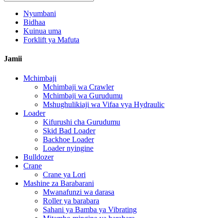
Nyumbani
Bidhaa
Kuinua uma
Forklift ya Mafuta
Jamii
Mchimbaji
Mchimbaji wa Crawler
Mchimbaji wa Gurudumu
Mshughulikiaji wa Vifaa vya Hydraulic
Loader
Kifurushi cha Gurudumu
Skid Bad Loader
Backhoe Loader
Loader nyingine
Bulldozer
Crane
Crane ya Lori
Mashine za Barabarani
Mwanafunzi wa darasa
Roller ya barabara
Sahani ya Bamba ya Vibrating