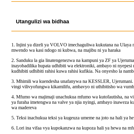
Utangulizi wa bidhaa
1. Injini ya dizeli ya VOLVO imechaguliwa kukutana na Ulaya na
mwendo wa kasi ndogo ni kubwa, na majibu ni ya haraka
2. Sanduku la gia linatengenezwa na kampuni ya ZF ya Ujerumani
inayobadilika hupata udhibiti wa elektroniki, ambayo ni nyepesi
kudhibiti udhibiti rahisi kuwa rahisi kufikia. Na onyesho la na
3. Mhimili wa kuendesha unafanywa na KESSLER, Ujerumani. D
vingi vilivyofungwa kikamilifu, ambavyo ni uthibitisho wa vum
4. Mfumo wa majimaji unachukua mfumo wa kutofautisha, na vitu 
ya furaha imetengwa na valve ya njia nyingi, ambayo inaweza kut
wa madereva
5. Teksi inachukua teksi ya kugeuza umeme na joto na hali ya
6. Lori ina vifaa vya kupokanzwa na kupoza hali ya hewa na mfu