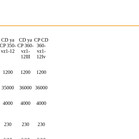
CD ya
CD ya
CP CD
CP 350-
CP 360-
360-
vz1-12
vz1-
vz1-
12IlI
12Iv
1200
1200
1200
35000
36000
36000
4000
4000
4000
230
230
230