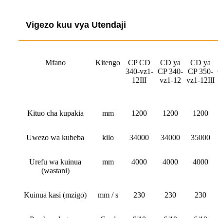
Vigezo kuu vya Utendaji
Mfano
Kitengo
CP CD
CD ya
CD ya
340-vz1-
CP 340-
CP 350-
12IlI
vz1-12
vz1-12IlI
Kituo cha kupakia
mm
1200
1200
1200
Uwezo wa kubeba
kilo
34000
34000
35000
Urefu wa kuinua
mm
4000
4000
4000
(wastani)
Kuinua kasi (mzigo)
mm / s
230
230
230