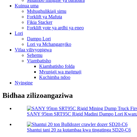
Mitambo mingine ya barabara
Kuinua uma
Mshughulikiaji simu
Forklift ya Mafuta
Fikia Stacker
Forklift yote ya ardhi ya eneo
Lori
Dampo Lori
Lori ya Mchanganyiko
Vifaa vilivyopigwa
Sehemu
Viambatisho
Kiambatisho folda
Mvunjaji wa majimaji
Kuchimba ndoo
Nyingine
Bidhaa zilizoangaziwa
SANY 95ton SRT95C Rigid Madini Dampo Lori Kwanza
Shantui tani 20 za kutambaa kwa tingatinga SD20-C6