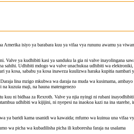
 Amerika isiyo ya barabara kuu ya vifaa vya rununu awamu ya viwango 
. Valve ya kudhibiti kasi ya sanduku la gia ni valve inayolingana saw
 na sahihi. Udhibiti mdogo wa valve unachukua udhibiti wa elektroniki
mbari ya kosa, sababu ya kosa inaweza kuulizwa haraka kupitia nambari
araja lina mzigo mkubwa wa daraja na muda wa kusimama, ambayo ni 
bi na kuzuia maji, na hauna matengenezo
kuu ni bidhaa za Rexroth. Valve ya njia nyingi ni rubani inayodhibit
ambua udhibiti wa kijijini, ni nyepesi na inaokoa kazi na ina starehe
 hewa ya baridi kama usanidi wa kawaida; mfumo wa kuinua una vifaa 
mo wa picha wa kubadilisha picha ili kuboresha faraja na usalama