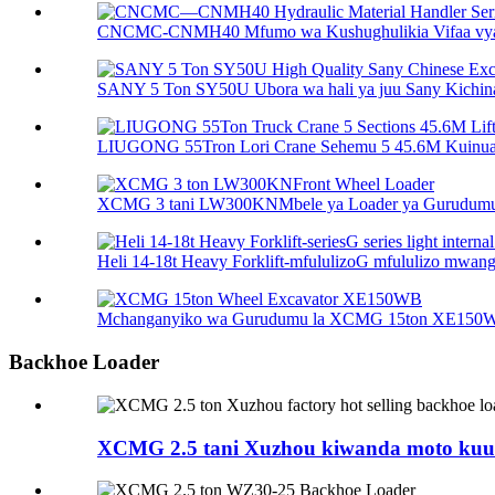
CNCMC-CNMH40 Mfumo wa Kushughulikia Vifaa vya
SANY 5 Ton SY50U Ubora wa hali ya juu Sany Kichina 
LIUGONG 55Tron Lori Crane Sehemu 5 45.6M Kuinua 
XCMG 3 tani LW300KNMbele ya Loader ya Gurudum
Heli 14-18t Heavy Forklift-mfululizoG mfululizo mwanga 
Mchanganyiko wa Gurudumu la XCMG 15ton XE150
Backhoe Loader
XCMG 2.5 tani Xuzhou kiwanda moto kuuz