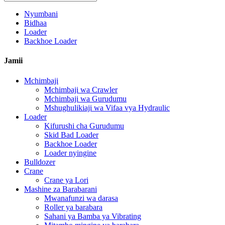
Nyumbani
Bidhaa
Loader
Backhoe Loader
Jamii
Mchimbaji
Mchimbaji wa Crawler
Mchimbaji wa Gurudumu
Mshughulikiaji wa Vifaa vya Hydraulic
Loader
Kifurushi cha Gurudumu
Skid Bad Loader
Backhoe Loader
Loader nyingine
Bulldozer
Crane
Crane ya Lori
Mashine za Barabarani
Mwanafunzi wa darasa
Roller ya barabara
Sahani ya Bamba ya Vibrating