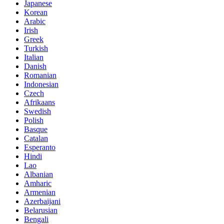
Japanese
Korean
Arabic
Irish
Greek
Turkish
Italian
Danish
Romanian
Indonesian
Czech
Afrikaans
Swedish
Polish
Basque
Catalan
Esperanto
Hindi
Lao
Albanian
Amharic
Armenian
Azerbaijani
Belarusian
Bengali