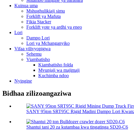
Mitambo mingine ya barabara
Kuinua uma
Mshughulikiaji simu
Forklift ya Mafuta
Fikia Stacker
Forklift yote ya ardhi ya eneo
Lori
Dampo Lori
Lori ya Mchanganyiko
Vifaa vilivyopigwa
Sehemu
Viambatisho
Kiambatisho folda
Mvunjaji wa majimaji
Kuchimba ndoo
Nyingine
Bidhaa zilizoangaziwa
SANY 95ton SRT95C Rigid Madini Dampo Lori Kwanza
Shantui tani 20 za kutambaa kwa tingatinga SD20-C6