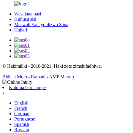
Wasiliana nasi
Kuhusu sisi
Maswali Yanayoulizwa Sana
Habari
© Hakimiliki - 2010-2021: Haki zote zimehifadhiwa.
Bidhaa Moto
-
Ramani
-
AMP Mkono
Kutuma barua pepe
x
English
French
German
Portuguese
Spanish
Russian