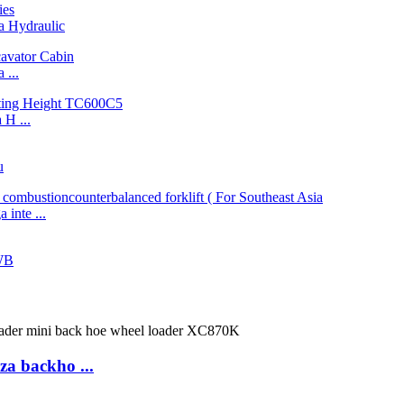
 Hydraulic
...
H ...
u
inte ...
WB
a backho ...