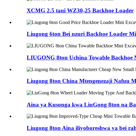
XCMG 2.5 tani WZ30-25 Backhoe Loader
Liugong 6ton Bei nzuri Backhoe Loader Min
LIUGONG 8ton Uchina Towable Backhoe Mi
Liugong 8ton China Mtengenezaji Nafuu M
Aina ya Kusonga kwa LiuGong 8ton na Bac
Liugong 8ton Aina iliyoboreshwa ya bei rahi