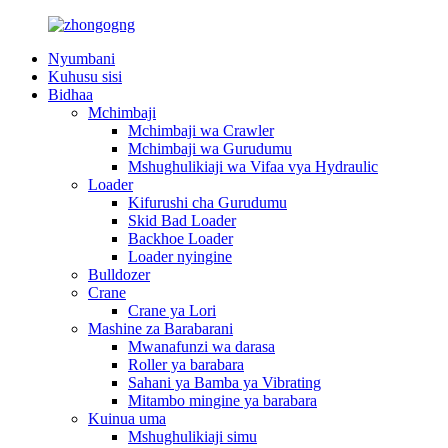
Nyumbani
Kuhusu sisi
Bidhaa
Mchimbaji
Mchimbaji wa Crawler
Mchimbaji wa Gurudumu
Mshughulikiaji wa Vifaa vya Hydraulic
Loader
Kifurushi cha Gurudumu
Skid Bad Loader
Backhoe Loader
Loader nyingine
Bulldozer
Crane
Crane ya Lori
Mashine za Barabarani
Mwanafunzi wa darasa
Roller ya barabara
Sahani ya Bamba ya Vibrating
Mitambo mingine ya barabara
Kuinua uma
Mshughulikiaji simu