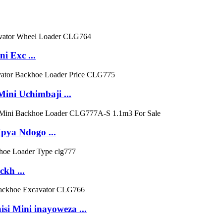
i Exc ...
ni Uchimbaji ...
pya Ndogo ...
kh ...
si Mini inayoweza ...