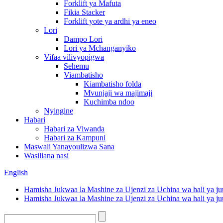
Forklift ya Mafuta
Fikia Stacker
Forklift yote ya ardhi ya eneo
Lori
Dampo Lori
Lori ya Mchanganyiko
Vifaa vilivyopigwa
Sehemu
Viambatisho
Kiambatisho folda
Mvunjaji wa majimaji
Kuchimba ndoo
Nyingine
Habari
Habari za Viwanda
Habari za Kampuni
Maswali Yanayoulizwa Sana
Wasiliana nasi
English
Hamisha Jukwaa la Mashine za Ujenzi za Uchina wa hali ya ju
Hamisha Jukwaa la Mashine za Ujenzi za Uchina wa hali ya ju