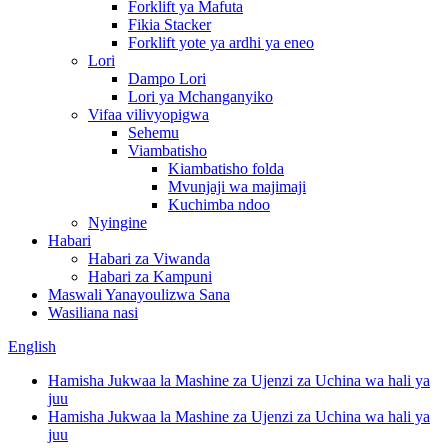
Forklift ya Mafuta
Fikia Stacker
Forklift yote ya ardhi ya eneo
Lori
Dampo Lori
Lori ya Mchanganyiko
Vifaa vilivyopigwa
Sehemu
Viambatisho
Kiambatisho folda
Mvunjaji wa majimaji
Kuchimba ndoo
Nyingine
Habari
Habari za Viwanda
Habari za Kampuni
Maswali Yanayoulizwa Sana
Wasiliana nasi
English
Hamisha Jukwaa la Mashine za Ujenzi za Uchina wa hali ya
juu
Hamisha Jukwaa la Mashine za Ujenzi za Uchina wa hali ya
juu