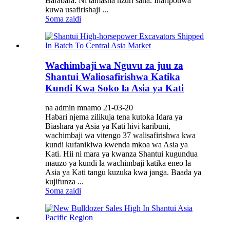
Barabara. Ni tamasha nzuri sana. Inaripotiwa
kuwa usafirishaji ...
Soma zaidi
Wachimbaji wa Nguvu za juu za
Shantui Waliosafirishwa Katika
Kundi Kwa Soko la Asia ya Kati
na admin mnamo 21-03-20
Habari njema zilikuja tena kutoka Idara ya
Biashara ya Asia ya Kati hivi karibuni,
wachimbaji wa vitengo 37 walisafirishwa kwa
kundi kufanikiwa kwenda mkoa wa Asia ya
Kati. Hii ni mara ya kwanza Shantui kugundua
mauzo ya kundi la wachimbaji katika eneo la
Asia ya Kati tangu kuzuka kwa janga. Baada ya
kujifunza ...
Soma zaidi