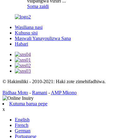
vilipangwa vizuri ...
Soma zaidi
Wasiliana nasi
Kuhusu sisi
Maswali Yanayoulizwa Sana
Habari
© Hakimiliki - 2010-2021: Haki zote zimehifadhiwa.
Bidhaa Moto
-
Ramani
-
AMP Mkono
Kutuma barua pepe
x
English
French
German
Portuguese