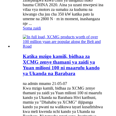
zimepangwa kuwa chini ya uangalizi huko
bauma CHINA 2020. Aina ya uzani mwepesi ina
vifaa vya motors za sumaku za kudumu na
kiwango cha juu cha 350 kW katika pato la
umeme na 2800 N · m in moment, inashangaza
nje ...
Soma zaidi
Katika mzigo kamili, bidhaa za
XCMG zenye thamani ya zaidi ya
Yuan milioni 100 ni maarufu kando
ya Ukanda na Barabara
na admin mnamo 21-05-07
Kwa mzigo kamili, bidhaa za XCMG zenye
thamani ya zaidi ya Yuan milioni 100 ni maarufu
kando ya Ukanda na Barabara Hivi karibuni,
mamia ya "Dhahabu ya XCMG" ilijipanga
kando ya pwani na walikuwa tayari kusafirishwa
kwa meli kwenda nchi kando ya Ukanda na