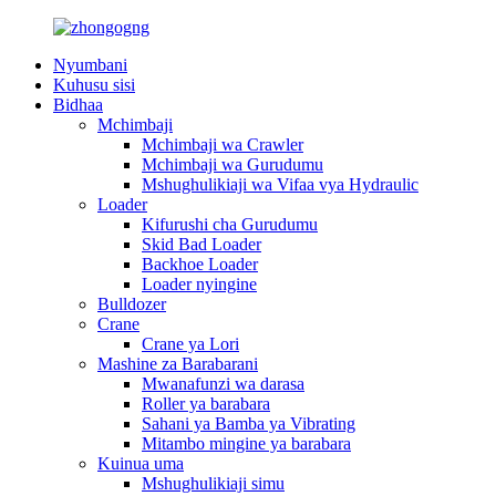
Nyumbani
Kuhusu sisi
Bidhaa
Mchimbaji
Mchimbaji wa Crawler
Mchimbaji wa Gurudumu
Mshughulikiaji wa Vifaa vya Hydraulic
Loader
Kifurushi cha Gurudumu
Skid Bad Loader
Backhoe Loader
Loader nyingine
Bulldozer
Crane
Crane ya Lori
Mashine za Barabarani
Mwanafunzi wa darasa
Roller ya barabara
Sahani ya Bamba ya Vibrating
Mitambo mingine ya barabara
Kuinua uma
Mshughulikiaji simu