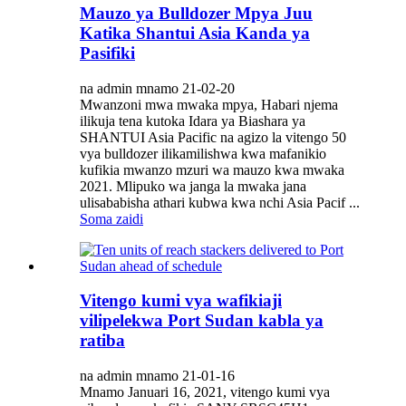
Mauzo ya Bulldozer Mpya Juu
Katika Shantui Asia Kanda ya
Pasifiki
na admin mnamo 21-02-20
Mwanzoni mwa mwaka mpya, Habari njema
ilikuja tena kutoka Idara ya Biashara ya
SHANTUI Asia Pacific na agizo la vitengo 50
vya bulldozer ilikamilishwa kwa mafanikio
kufikia mwanzo mzuri wa mauzo kwa mwaka
2021. Mlipuko wa janga la mwaka jana
ulisababisha athari kubwa kwa nchi Asia Pacif ...
Soma zaidi
Vitengo kumi vya wafikiaji
vilipelekwa Port Sudan kabla ya
ratiba
na admin mnamo 21-01-16
Mnamo Januari 16, 2021, vitengo kumi vya