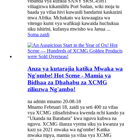
vibanda vya kufikia SANY SRSC45H1
viliagizwa kikamilifu Port Sudan, wiki moja tu
baada ya vifaa hivi kuwasili bandarini kaskazini
mwa Afrika. Mchakato wa kuwaagiza wa
vitengo kumi vya wafikiaji kawaida huchukua
siku ishirini, kufanya mwisho wa Janua ...
Soma zaidi
Anza ya kutarajia katika Mwaka wa
Ng'ombe! Hot Scene - Mamia ya
Bidhaa za Dhahabu za XCMG
ziliuzwa Ng'ambo!
na admin mnamo 20-08-18
Mnamo Februari 18, zaidi ya seti 400 za vifaa
vya XCMG zilisafirishwa kwenda nchi kando ya
"Ukanda na Barabara" kwa nguvu kubwa na
nguvu. XCMG ilianza vyema siku ya kwanza ya
kazi ya 2021 mwaka wa ng'ombe! Katika
mwaka mpya, mamia ya vifaa vya XCMG