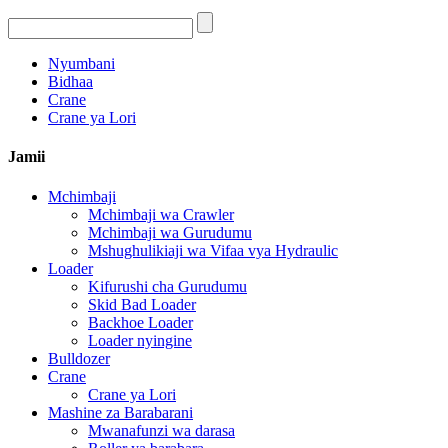
Nyumbani
Bidhaa
Crane
Crane ya Lori
Jamii
Mchimbaji
Mchimbaji wa Crawler
Mchimbaji wa Gurudumu
Mshughulikiaji wa Vifaa vya Hydraulic
Loader
Kifurushi cha Gurudumu
Skid Bad Loader
Backhoe Loader
Loader nyingine
Bulldozer
Crane
Crane ya Lori
Mashine za Barabarani
Mwanafunzi wa darasa