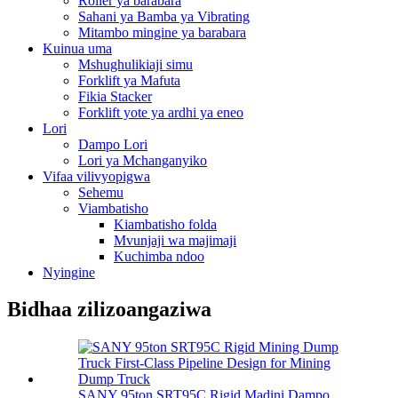
Roller ya barabara
Sahani ya Bamba ya Vibrating
Mitambo mingine ya barabara
Kuinua uma
Mshughulikiaji simu
Forklift ya Mafuta
Fikia Stacker
Forklift yote ya ardhi ya eneo
Lori
Dampo Lori
Lori ya Mchanganyiko
Vifaa vilivyopigwa
Sehemu
Viambatisho
Kiambatisho folda
Mvunjaji wa majimaji
Kuchimba ndoo
Nyingine
Bidhaa zilizoangaziwa
SANY 95ton SRT95C Rigid Madini Dampo