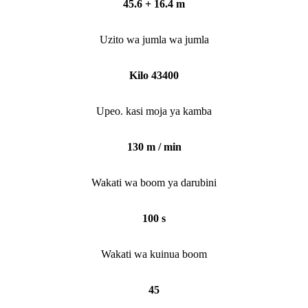
45.6 + 16.4 m
Uzito wa jumla wa jumla
Kilo 43400
Upeo. kasi moja ya kamba
130 m / min
Wakati wa boom ya darubini
100 s
Wakati wa kuinua boom
45