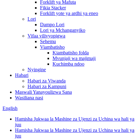
Forklift ya Mafuta
Fikia Stacker
Forklift yote ya ardhi ya eneo
Lori
Dampo Lori
Lori ya Mchanganyiko
Vifaa vilivyopigwa
Sehemu
Viambatisho
Kiambatisho folda
Mvunjaji wa majimaji
Kuchimba ndoo
Nyingine
Habari
Habari za Viwanda
Habari za Kampuni
Maswali Yanayoulizwa Sana
Wasiliana nasi
English
Hamisha Jukwaa la Mashine za Ujenzi za Uchina wa hali ya
juu
Hamisha Jukwaa la Mashine za Ujenzi za Uchina wa hali ya
juu