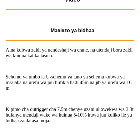
Maelezo ya bidhaa
Aina kubwa zaidi ya uendeshaji wa crane, na utendaji bora zaidi
wa kuinua katika tasnia.
Sehemu ya umbo la U-sehemu ya tano ya sehemu kubwa ya
msalaba na urefu wa juu hufikia hadi 45m na jib ya urefu wa 16
m.
Kipimo cha outrigger cha 7.5m chenye uzani uliowekwa wa 3.3t
hufanya utendaji wake wa kuinua 5-10% kuwa juu kuliko ile ya
bidhaa za darasa moja.