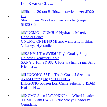
Lori Kwanza-Clas ...
Shantui tani 20 za kutambaa kwa tingatinga
SD20-C6
CNCMC-CNMH40 Mfumo wa Kushughulikia
Vifaa vya Hydraulic
SANY 5 Ton SY50U Ubora wa hali ya juu Sany
Kichina ...
LIUGONG 55Tron Lori Crane Sehemu 5 45.6M
Kuinua H ...
XCMG 3 tani LW300KNMbele ya Loader ya
Gurudumu