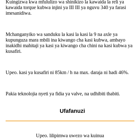
Kuingizwa kwa mfululizo wa shinikizo la kawaida la reli ya
kawaida torque kubwa injini ya III III ya nguvu 340 ya farasi
imesanidiwa.
Mchanganyiko wa sanduku la kasi la kasi la 9 na axle ya
kupunguza mara mbili ina kiwango cha kasi kubwa, ambayo
inakidhi mahitaji ya kasi ya kiwango cha chini na kasi kubwa ya
kusafiri.
Upeo. kasi ya kusafiri ni 85km / h na max. daraja ni hadi 46%.
Pakia teknolojia nyeti ya fidia ya valve, na udhibiti thabiti.
Ufafanuzi
Upeo. lilipimwa uwezo wa kuinua