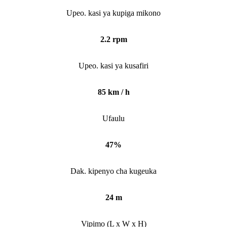
Upeo. kasi ya kupiga mikono
2.2 rpm
Upeo. kasi ya kusafiri
85 km / h
Ufaulu
47%
Dak. kipenyo cha kugeuka
24 m
Vipimo (L x W x H)