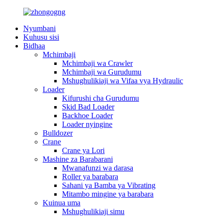
Nyumbani
Kuhusu sisi
Bidhaa
Mchimbaji
Mchimbaji wa Crawler
Mchimbaji wa Gurudumu
Mshughulikiaji wa Vifaa vya Hydraulic
Loader
Kifurushi cha Gurudumu
Skid Bad Loader
Backhoe Loader
Loader nyingine
Bulldozer
Crane
Crane ya Lori
Mashine za Barabarani
Mwanafunzi wa darasa
Roller ya barabara
Sahani ya Bamba ya Vibrating
Mitambo mingine ya barabara
Kuinua uma
Mshughulikiaji simu