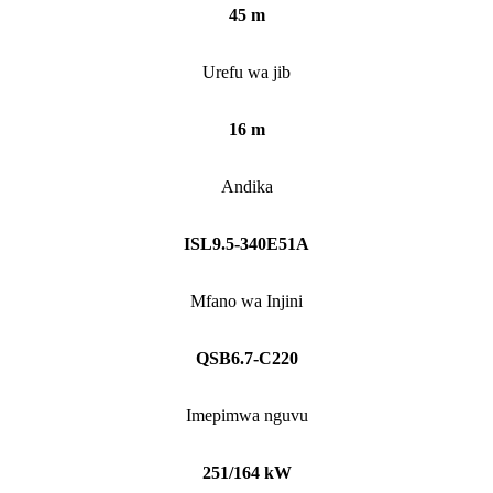
45 m
Urefu wa jib
16 m
Andika
ISL9.5-340E51A
Mfano wa Injini
QSB6.7-C220
Imepimwa nguvu
251/164 kW