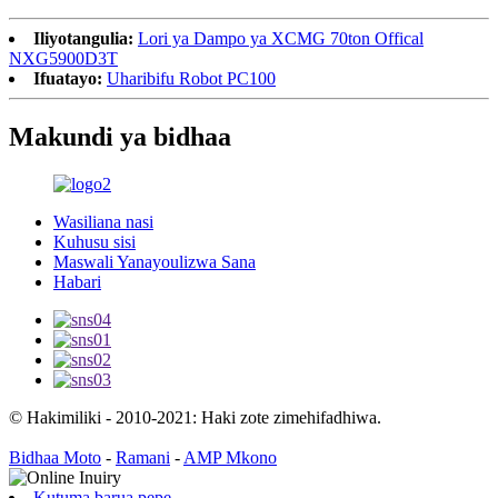
Iliyotangulia:
Lori ya Dampo ya XCMG 70ton Offical
NXG5900D3T
Ifuatayo:
Uharibifu Robot PC100
Makundi ya bidhaa
Wasiliana nasi
Kuhusu sisi
Maswali Yanayoulizwa Sana
Habari
© Hakimiliki - 2010-2021: Haki zote zimehifadhiwa.
Bidhaa Moto
-
Ramani
-
AMP Mkono
Kutuma barua pepe