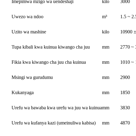
Imepimwa mzigo wa uendeshaji
kilo
3000
Uwezo wa ndoo
m³
1.5 ~ 2.
Uzito wa mashine
kilo
10900 ±
Tupa kibali kwa kuinua kiwango cha juu
mm
2770 ~ 
Fikia kwa kiwango cha juu cha kuinua
mm
1010 ~ 
Msingi wa gurudumu
mm
2900
Kukanyaga
mm
1850
Urefu wa bawaba kwa urefu wa juu wa kuinua
mm
3830
Urefu wa kufanya kazi (umeinuliwa kabisa)
mm
4870