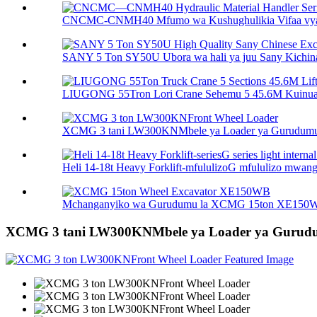
CNCMC-CNMH40 Mfumo wa Kushughulikia Vifaa vya
SANY 5 Ton SY50U Ubora wa hali ya juu Sany Kichina 
LIUGONG 55Tron Lori Crane Sehemu 5 45.6M Kuinua 
XCMG 3 tani LW300KNMbele ya Loader ya Gurudum
Heli 14-18t Heavy Forklift-mfululizoG mfululizo mwanga 
Mchanganyiko wa Gurudumu la XCMG 15ton XE150
XCMG 3 tani LW300KNMbele ya Loader ya Guru