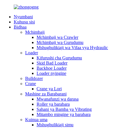
Nyumbani
Kuhusu sisi
Bidhaa
Mchimbaji
Mchimbaji wa Crawler
Mchimbaji wa Gurudumu
Mshughulikiaji wa Vifaa vya Hydraulic
Loader
Kifurushi cha Gurudumu
Skid Bad Loader
Backhoe Loader
Loader nyingine
Bulldozer
Crane
Crane ya Lori
Mashine za Barabarani
Mwanafunzi wa darasa
Roller ya barabara
Sahani ya Bamba ya Vibrating
Mitambo mingine ya barabara
Kuinua uma
Mshughulikiaji simu