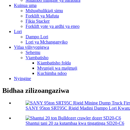
Mitambo mingine ya barabara
Kuinua uma
Mshughulikiaji simu
Forklift ya Mafuta
Fikia Stacker
Forklift yote ya ardhi ya eneo
Lori
Dampo Lori
Lori ya Mchanganyiko
Vifaa vilivyopigwa
Sehemu
Viambatisho
Kiambatisho folda
Mvunjaji wa majimaji
Kuchimba ndoo
Nyingine
Bidhaa zilizoangaziwa
SANY 95ton SRT95C Rigid Madini Dampo Lori Kwanza
Shantui tani 20 za kutambaa kwa tingatinga SD20-C6