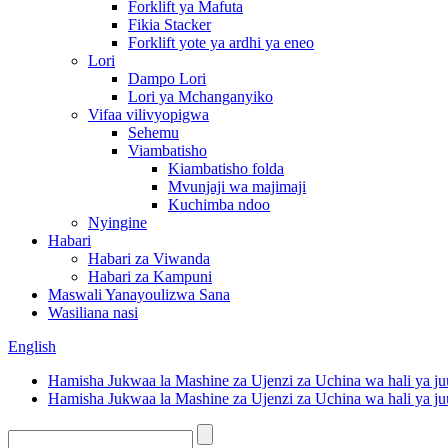
Forklift ya Mafuta
Fikia Stacker
Forklift yote ya ardhi ya eneo
Lori
Dampo Lori
Lori ya Mchanganyiko
Vifaa vilivyopigwa
Sehemu
Viambatisho
Kiambatisho folda
Mvunjaji wa majimaji
Kuchimba ndoo
Nyingine
Habari
Habari za Viwanda
Habari za Kampuni
Maswali Yanayoulizwa Sana
Wasiliana nasi
English
Hamisha Jukwaa la Mashine za Ujenzi za Uchina wa hali ya ju
Hamisha Jukwaa la Mashine za Ujenzi za Uchina wa hali ya ju