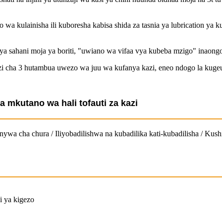
 kulainisha ili kuboresha kabisa shida za tasnia ya lubrication ya k
a sahani moja ya boriti, "uwiano wa vifaa vya kubeba mzigo" inaongo
azi cha 3 hutambua uwezo wa juu wa kufanya kazi, eneo ndogo la kug
 mkutano wa hali tofauti za kazi
inywa cha chura / Iliyobadilishwa na kubadilika kati-kubadilisha / Kus
 ya kigezo