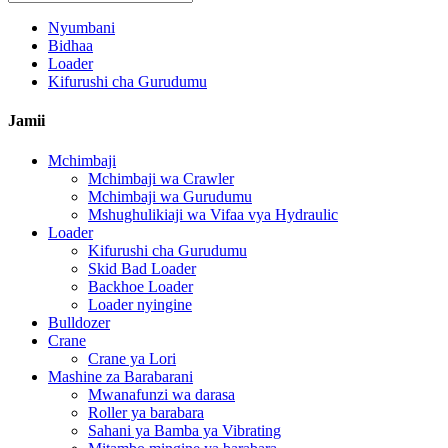
Nyumbani
Bidhaa
Loader
Kifurushi cha Gurudumu
Jamii
Mchimbaji
Mchimbaji wa Crawler
Mchimbaji wa Gurudumu
Mshughulikiaji wa Vifaa vya Hydraulic
Loader
Kifurushi cha Gurudumu
Skid Bad Loader
Backhoe Loader
Loader nyingine
Bulldozer
Crane
Crane ya Lori
Mashine za Barabarani
Mwanafunzi wa darasa
Roller ya barabara
Sahani ya Bamba ya Vibrating