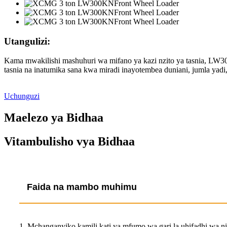
Utangulizi:
Kama mwakilishi mashuhuri wa mifano ya kazi nzito ya tasnia, LW300
tasnia na inatumika sana kwa miradi inayotembea duniani, jumla yadi, 
Uchunguzi
Maelezo ya Bidhaa
Vitambulisho vya Bidhaa
Faida na mambo muhimu
1. Mchanganyiko kamili kati ya mfumo wa gari la uhifadhi wa nis