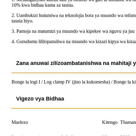
10% kwa bidhaa kama za tasnia.
2. Uambukizi hutumiwa na teknolojia bora ya muundo wa mfumo wa
tasnia hiyo.
3. Pamoja na matumizi ya muundo wa kipekee wa nguvu ya juu y
4. Gurudumu lililopanuliwa na muundo wa kizazi kipya wa kiz
Zana anuwai zilizoambatanishwa na mahitaji ya
Bonge la logi I / Log clamp IV (jino la kukomesha) / Bonge la k
Vigezo vya Bidhaa
Maelezo
Kitengo
Thamani