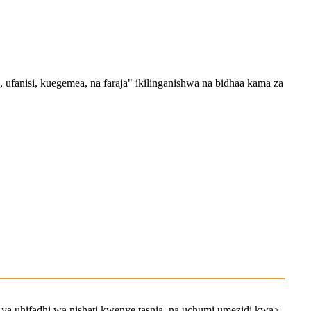
ufanisi, kuegemea, na faraja" ikilinganishwa na bidhaa kama za
tu ya uhifadhi wa nishati kwenye tasnia, na uchumi umezidi kwa>