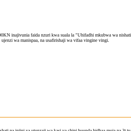
KN inajivunia faida nzuri kwa suala la "Uhifadhi mkubwa wa nishati, 
ujenzi wa manispaa, na usafirishaji wa vifaa vingine vingi.
hati na injini ya utunzaji wa kasi ya chini huunda bidhaa moja na 3t 