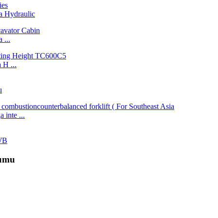
 Hydraulic
...
H ...
u
inte ...
WB
dumu